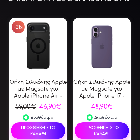
SALE
-21
%
Θήκη Σιλικόνης Apple
Θήκη Σιλικόνης Apple
Θ
με Magsafe για
με Magsafe για
Apple iPhone Air -
Apple iPhone 17 -
Black
Purple Fog
59,00€
46,90€
48,90€
Διαθέσιμο
Διαθέσιμο
ΠΡΟΣΘΗΚΗ ΣΤΟ
ΠΡΟΣΘΗΚΗ ΣΤΟ
ΚΑΛΑΘΙ
ΚΑΛΑΘΙ