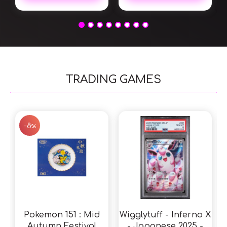
TRADING GAMES
SALE
-8
%
Pokemon 151 : Mid
Wigglytuff - Inferno X
P
Autumn Festival
- Japanese 2025 -