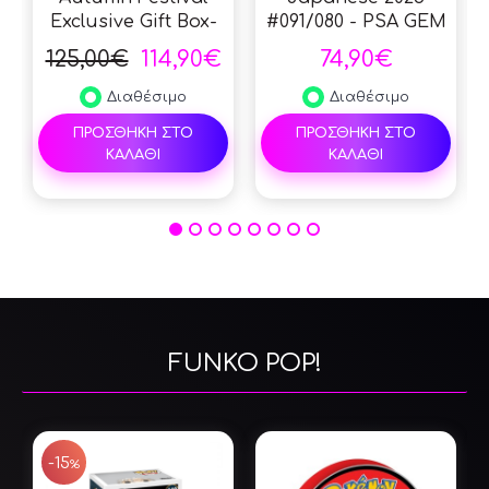
Exclusive Gift Box-
#091/080 - PSA GEM
Booster Box
MINT 10 - Pokemon
125,00€
114,90€
74,90€
(Simplified Chinese)
Graded Card
Διαθέσιμο
Διαθέσιμο
ΠΡΟΣΘΗΚΗ ΣΤΟ
ΠΡΟΣΘΗΚΗ ΣΤΟ
ΚΑΛΑΘΙ
ΚΑΛΑΘΙ
FUNKO POP!
SALE
-15
%